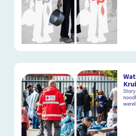
Wat
Kru
Story
noodh
were