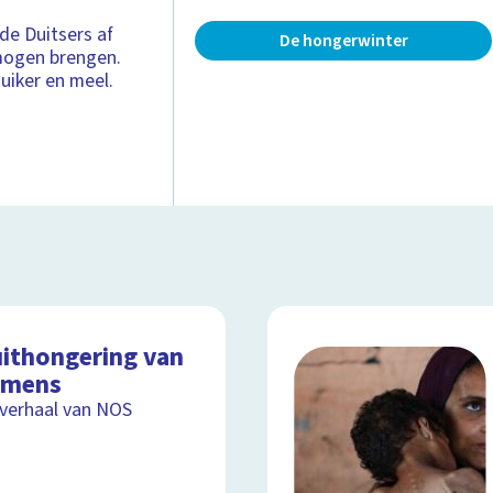
de Duitsers af
De hongerwinter
mogen brengen.
uiker en meel.
uithongering van
 mens
lverhaal van NOS