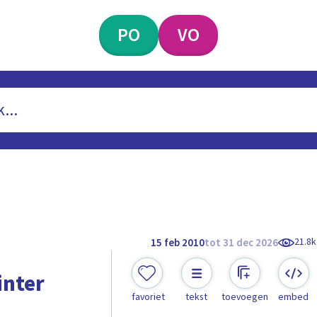
PO
VO
21.8k
15 feb 2010
tot 31 dec 2026
inter
favoriet
tekst
toevoegen
embed