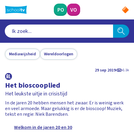
Ga
naar
PO
VO
hoofdinhoud
Mediawijsheid
Wereldoorlogen
29 sep 2019
1.1k
Het bioscooplied
Het leukste uitje in crisistijd
In de jaren 20 hebben mensen het zwaar. Er is weinig werk
en veel armoede. Maar gelukkig is er de bioscoop! Muziek,
tekst en regie: Niek Barendsen.
Welkom in de jaren 20 en 30