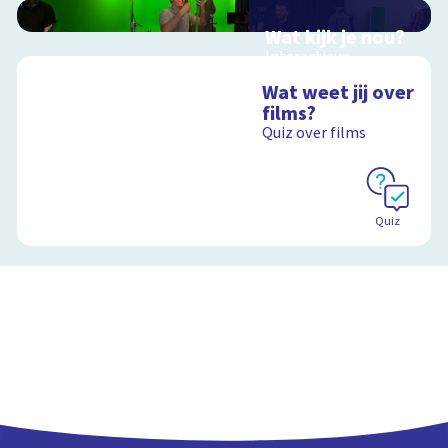
Wat kijk je nou?
Interactieve
schoolplaat over film
Wat weet jij over
en video
films?
Quiz over films
Schoolplaat
Quiz