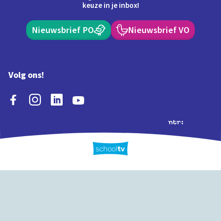
keuze in je inbox!
Nieuwsbrief PO
Nieuwsbrief VO
Volg ons!
Extra's
Schooltv biedt meer
Quiz
Schoolplaat
Tijd
dan video's! Ontdek
onze extra inhoud: