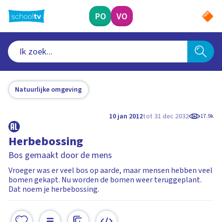
Ga
naar
PO
VO
hoofdinhoud
Natuurlijke omgeving
10 jan 2012
tot 31 dec 2032
17.9k
Herbebossing
Bos gemaakt door de mens
Vroeger was er veel bos op aarde, maar mensen hebben veel
bomen gekapt. Nu worden de bomen weer teruggeplant.
Dat noem je herbebossing.