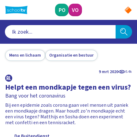
Ga
naar
PO
VO
hoofdinhoud
Mens en lichaam
Organisatie en bestuur
9 mrt 2020
5.4k
Helpt een mondkapje tegen een virus?
Bang voor het coronavirus
Bij een epidemie zoals corona gaan veel mensen uit paniek
een mondkapje dragen. Maar houdt zo’n mondkapje echt
een virus tegen? Matthijs en Sosha doen een experiment
met confetti en een tennisracket.
De Buitendienst