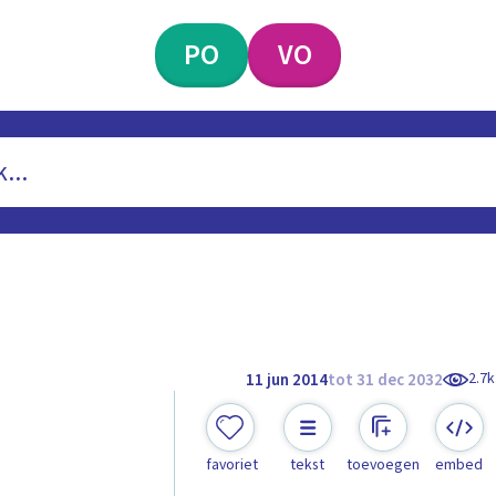
PO
VO
2.7k
11 jun 2014
tot 31 dec 2032
favoriet
tekst
toevoegen
embed