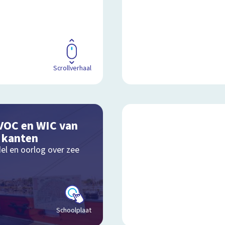
Scrollverhaal
VOC en WIC van
e kanten
el en oorlog over zee
Schoolplaat