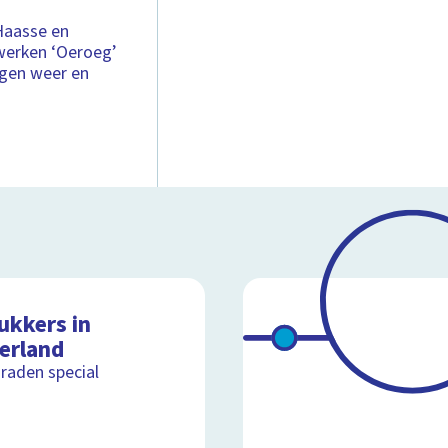
 Haasse en
 werken ‘Oeroeg’
ngen weer en
ukkers in
erland
raden special