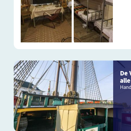
De 
all
Hand