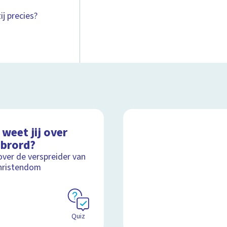
j precies?
weet jij over
ibrord?
over de verspreider van
hristendom
Quiz