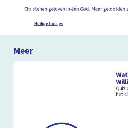
Christenen geloven in één God. Maar geloofden zi
Heilige huisjes
Meer
Wat 
Will
Quiz 
het c