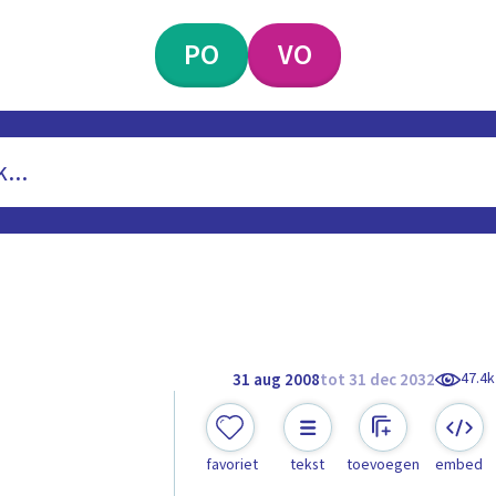
PO
VO
47.4k
31 aug 2008
tot 31 dec 2032
favoriet
tekst
toevoegen
embed