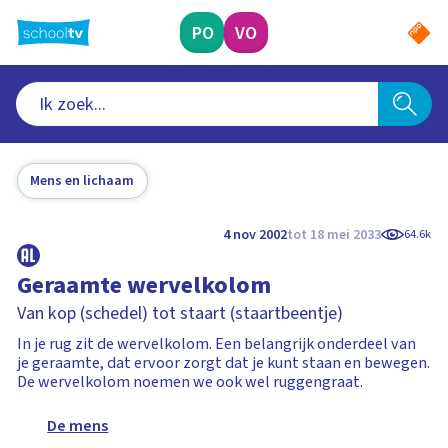
Ga
naar
PO
VO
hoofdinhoud
Mens en lichaam
4 nov 2002
tot 18 mei 2033
64.6k
Geraamte wervelkolom
Van kop (schedel) tot staart (staartbeentje)
In je rug zit de wervelkolom. Een belangrijk onderdeel van
je geraamte, dat ervoor zorgt dat je kunt staan en bewegen.
De wervelkolom noemen we ook wel ruggengraat.
De mens