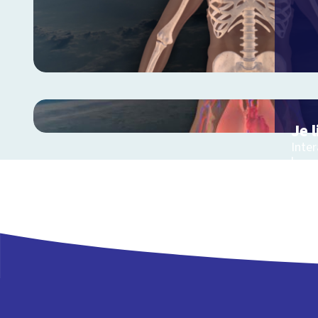
Je 
Inte
lang