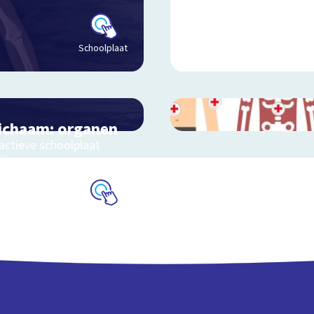
Schoolplaat
lichaam: organen
ractieve schoolplaat
s je organen
Schoolplaat