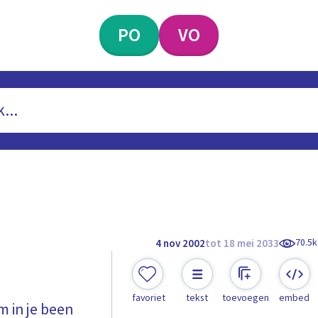
PO
VO
70.5k
4 nov 2002
tot 18 mei 2033
favoriet
tekst
toevoegen
embed
m in je been