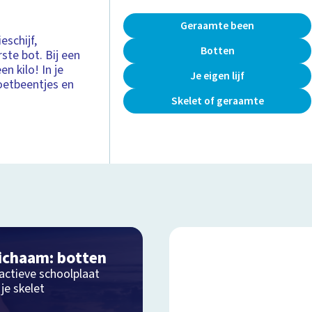
Geraamte been
eschijf,
Botten
ste bot. Bij een
n kilo! In je
Je eigen lijf
oetbeentjes en
Skelet of geraamte
lichaam: botten
ractieve schoolplaat
je skelet