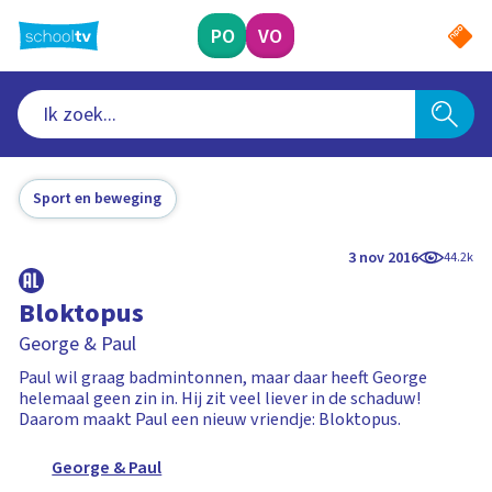
Ga
naar
PO
VO
hoofdinhoud
Sport en beweging
3 nov 2016
44.2k
Bloktopus
George & Paul
Paul wil graag badmintonnen, maar daar heeft George
helemaal geen zin in. Hij zit veel liever in de schaduw!
Daarom maakt Paul een nieuw vriendje: Bloktopus.
George & Paul