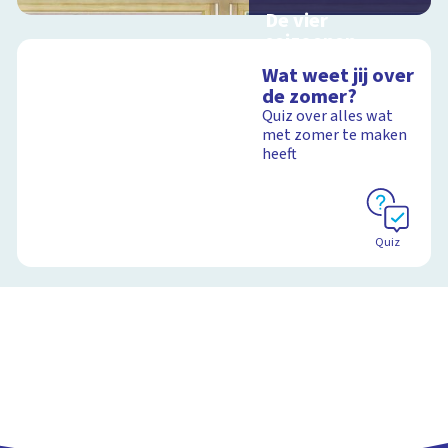
De vier
seizoenen
Interactieve
Wat weet jij over
schoolplaat over de
de zomer?
seizoenen
Quiz over alles wat
met zomer te maken
heeft
Schoolplaat
Quiz