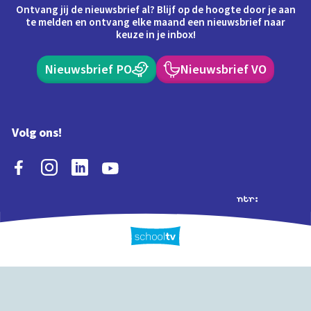
Ontvang jij de nieuwsbrief al? Blijf op de hoogte door je aan
te melden en ontvang elke maand een nieuwsbrief naar
keuze in je inbox!
Nieuwsbrief PO
Nieuwsbrief VO
Volg ons!
Extra's
Schooltv biedt meer
Quiz
Schoolplaat
Tijd