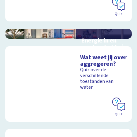
Quiz
Energie in en
rondom het huis
Interactieve
Wat weet jij over
schoolplaat in en
aggregeren?
rondom het huis
Quiz over de
verschillende
toestanden van
water
Schoolplaat
Quiz