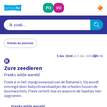
Ga
naar
PO
VO
hoofdinhoud
Dieren en planten
5 dec 2024
tot 5 dec 2031
3.5k
Zure zeedieren
Freeks wilde wereld
Freek is in het mangrovewoud van de Bahama's. Hij wordt
omringd door babycitroenhaaitjes die schuilen tussen de
boomwortels. Freek vertelt hoe en waarom de haaitjes hier
opgroeien.
Freeks wilde wereld