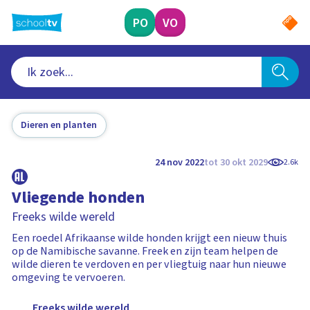
Ga
naar
PO
VO
hoofdinhoud
Dieren en planten
24 nov 2022
tot 30 okt 2029
2.6k
Vliegende honden
Freeks wilde wereld
Een roedel Afrikaanse wilde honden krijgt een nieuw thuis
op de Namibische savanne. Freek en zijn team helpen de
wilde dieren te verdoven en per vliegtuig naar hun nieuwe
omgeving te vervoeren.
Freeks wilde wereld