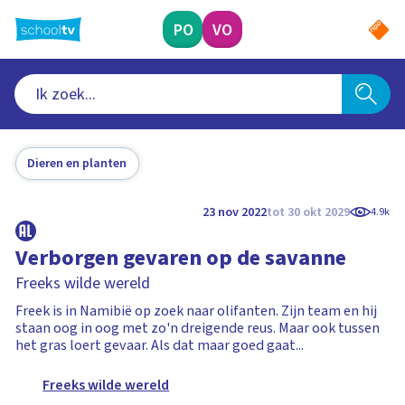
Ga
naar
PO
VO
hoofdinhoud
Dieren en planten
23 nov 2022
tot 30 okt 2029
4.9k
Verborgen gevaren op de savanne
Freeks wilde wereld
Freek is in Namibië op zoek naar olifanten. Zijn team en hij
staan oog in oog met zo'n dreigende reus. Maar ook tussen
het gras loert gevaar. Als dat maar goed gaat...
Freeks wilde wereld