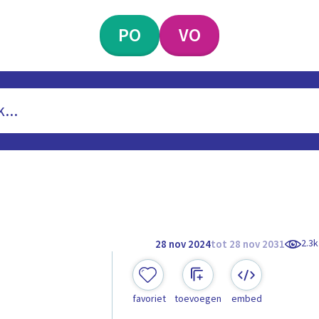
PO
VO
2.3k
28 nov 2024
tot 28 nov 2031
favoriet
toevoegen
embed