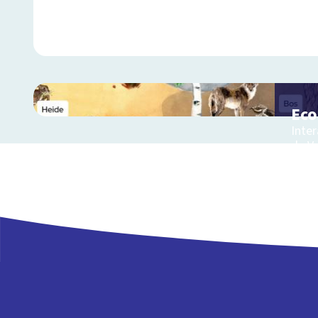
Ec
Inter
de V