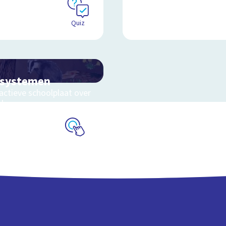
Quiz
osystemen
actieve schoolplaat over
eluwe
Schoolplaat