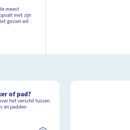
 de meest
opvalt met zijn
iet gezien wil
ker of pad?
over het verschil tussen
rs en padden