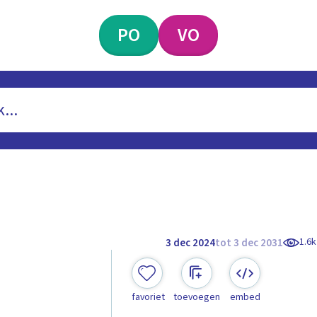
PO
VO
1.6k
3 dec 2024
tot 3 dec 2031
favoriet
toevoegen
embed