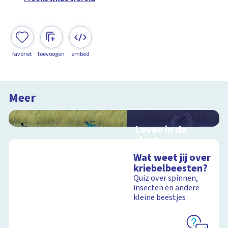
favoriet
toevoegen
embed
Meer
Leven in de
sloot
Interactieve
Wat weet jij over
schoolplaat over het
kriebelbeesten?
slootleven
Quiz over spinnen,
insecten en andere
kleine beestjes
Schoolplaat