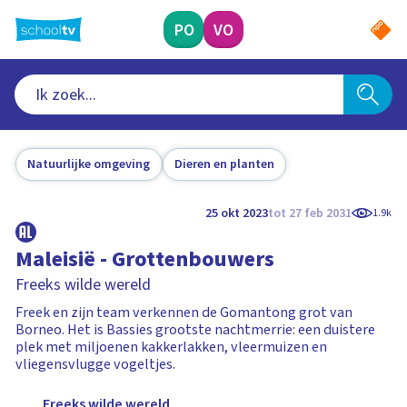
Ga
naar
PO
VO
hoofdinhoud
Natuurlijke omgeving
Dieren en planten
25 okt 2023
tot 27 feb 2031
1.9k
Maleisië - Grottenbouwers
Freeks wilde wereld
Freek en zijn team verkennen de Gomantong grot van
Borneo. Het is Bassies grootste nachtmerrie: een duistere
plek met miljoenen kakkerlakken, vleermuizen en
vliegensvlugge vogeltjes.
Freeks wilde wereld