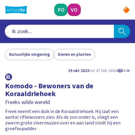
Ga
naar
PO
VO
hoofdinhoud
Natuurlijke omgeving
Dieren en planten
19 okt 2023
tot 27 feb 2031
1.6k
Komodo - Bewoners van de
Koraaldriehoek
Freeks wilde wereld
Freek neemt een duik in de Koraaldriehoek. Hij laat een
aantal rifbewoners zien. Als de zon onder is, vliegt een
zwerm grote vleermuizen over en aan land vindt hij een
groefkopadder.