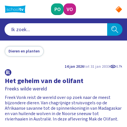
Ga
naar
PO
VO
hoofdinhoud
Dieren en planten
14 jan 2026
tot 31 jan 2033
1.7k
Het geheim van de olifant
Freeks wilde wereld
Freek Vonk reist de wereld over op zoek naar de meest
bijzondere dieren. Van chagrijnige struisvogels op de
Afrikaanse savanne tot de spinnenkoningin van Madagaskar
en van huilende wolven in de Noorse sneeuw tot
rivierhaaien in Australië. In deze aflevering Mak de Olifant.