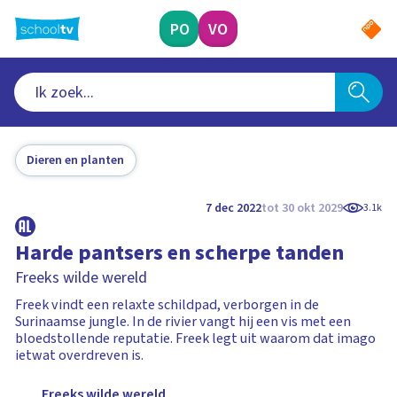
Ga
naar
PO
VO
hoofdinhoud
Dieren en planten
7 dec 2022
tot 30 okt 2029
3.1k
Harde pantsers en scherpe tanden
Freeks wilde wereld
Freek vindt een relaxte schildpad, verborgen in de
Surinaamse jungle. In de rivier vangt hij een vis met een
bloedstollende reputatie. Freek legt uit waarom dat imago
ietwat overdreven is.
Freeks wilde wereld