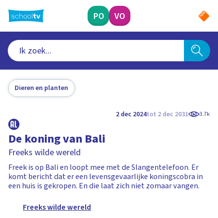
Ga
naar
PO
VO
hoofdinhoud
Dieren en planten
2 dec 2024
tot 2 dec 2031
3.7k
De koning van Bali
Freeks wilde wereld
Freek is op Bali en loopt mee met de Slangentelefoon. Er
komt bericht dat er een levensgevaarlijke koningscobra in
een huis is gekropen. En die laat zich niet zomaar vangen.
Freeks wilde wereld