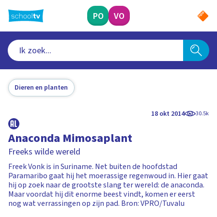
Ga
naar
PO
VO
hoofdinhoud
Dieren en planten
18 okt 2014
30.5k
Anaconda Mimosaplant
Freeks wilde wereld
Freek Vonk is in Suriname. Net buiten de hoofdstad
Paramaribo gaat hij het moerassige regenwoud in. Hier gaat
hij op zoek naar de grootste slang ter wereld: de anaconda.
Maar voordat hij dit enorme beest vindt, komen er eerst
nog wat verrassingen op zijn pad. Bron: VPRO/Tuvalu