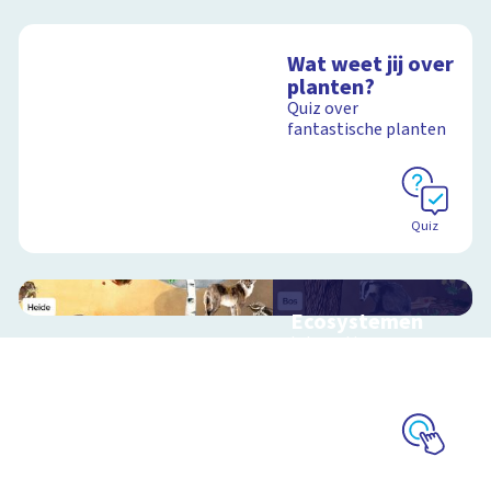
Wat weet jij over
planten?
Quiz over
fantastische planten
Quiz
Ecosystemen
Interactieve
schoolplaat over de
Veluwe
Schoolplaat