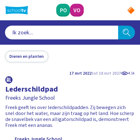
Ga
naar
PO
VO
hoofdinhoud
Dieren en planten
17 mrt 2022
tot 18 mrt 2027
4.1k
Lederschildpad
Freeks Jungle School
Freek geeft les over lederschildpadden. Zij bewegen zich
snel door het water, maar zijn traag op het land. Hoe scherp
de snavelbek van een alligatorschildpad is, demonstreert
Freek met een ananas.
Freeks Jungle School