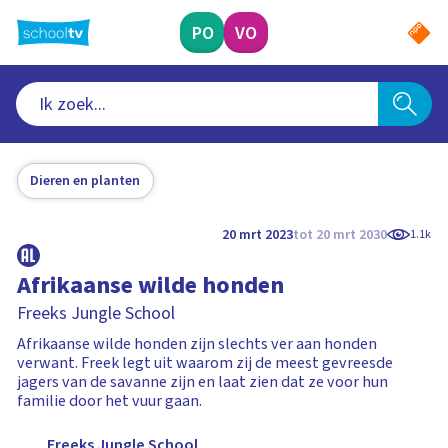
Ga
naar
PO
VO
hoofdinhoud
Dieren en planten
20 mrt 2023
tot 20 mrt 2030
1.1k
Afrikaanse wilde honden
Freeks Jungle School
Afrikaanse wilde honden zijn slechts ver aan honden
verwant. Freek legt uit waarom zij de meest gevreesde
jagers van de savanne zijn en laat zien dat ze voor hun
familie door het vuur gaan.
Freeks Jungle School