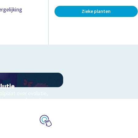
rgelijking
Zieke planten
lutie
lplaat over evolutie,
ning en geologische
chaal
Schoolplaat