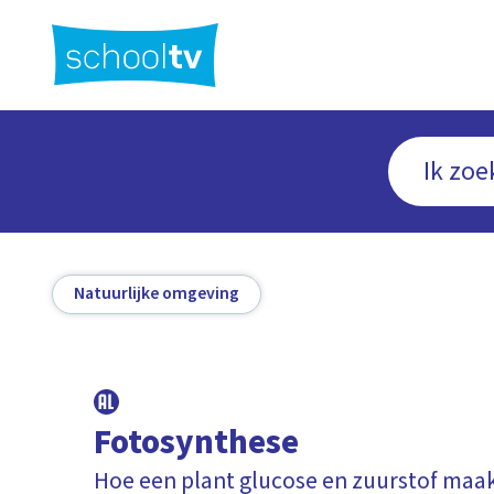
Ga
naar
hoofdinhoud
Natuurlijke omgeving
Fotosynthese
Hoe een plant glucose en zuurstof maa