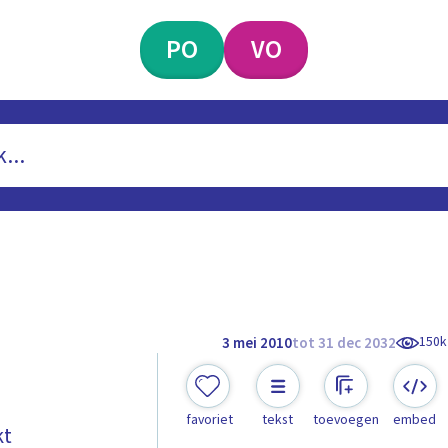
PO
VO
150k
3 mei 2010
tot 31 dec 2032
favoriet
tekst
toevoegen
embed
kt