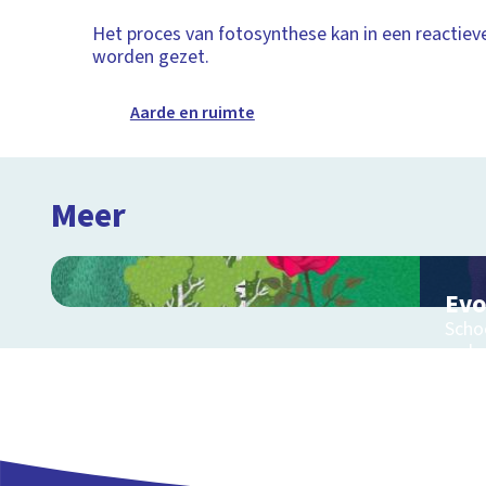
Het proces van fotosynthese kan in een reactieve
worden gezet.
Aarde en ruimte
Meer
Evo
Schoo
orde
tijds