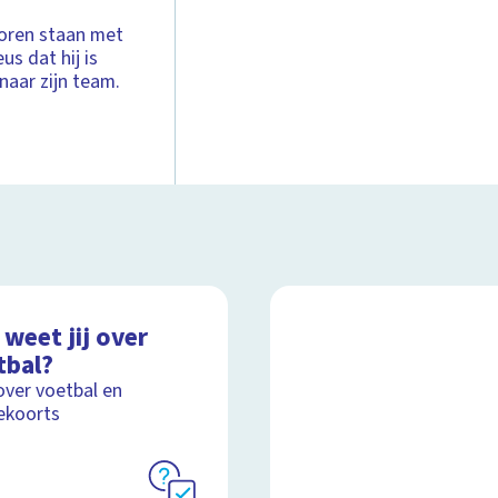
eoren staan met
us dat hij is
naar zijn team.
weet jij over
tbal?
over voetbal en
ekoorts