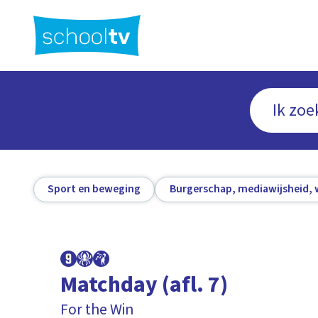
Ga
naar
hoofdinhoud
Sport en beweging
Burgerschap, mediawijsheid, 
Matchday (afl. 7)
For the Win