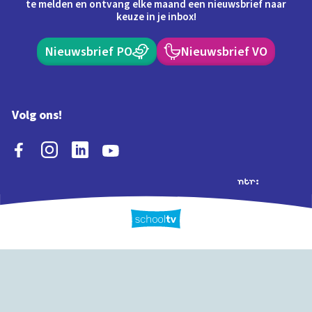
te melden en ontvang elke maand een nieuwsbrief naar
keuze in je inbox!
Nieuwsbrief PO
Nieuwsbrief VO
Volg ons!
Extra's
Schooltv biedt meer
Quiz
Schoolplaat
Tijd
dan video's! Ontdek