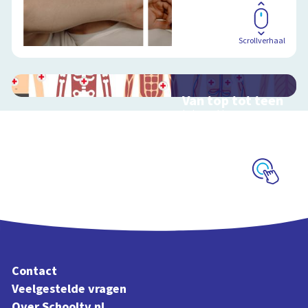
Scrollverhaal
Van top tot teen
Interactieve
schoolplaat over het
menselijk lichaam
Schoolplaat
Contact
Veelgestelde vragen
Over Schooltv.nl