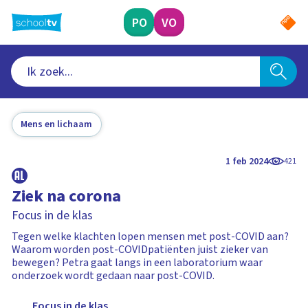
Ga
naar
PO
VO
hoofdinhoud
Mens en lichaam
1 feb 2024
421
Ziek na corona
Focus in de klas
Tegen welke klachten lopen mensen met post-COVID aan?
Waarom worden post-COVIDpatiënten juist zieker van
bewegen? Petra gaat langs in een laboratorium waar
onderzoek wordt gedaan naar post-COVID.
Focus in de klas