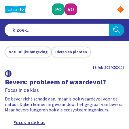
Ga
naar
PO
VO
hoofdinhoud
Natuurlijke omgeving
Dieren en planten
13 feb 2024
201
Bevers: probleem of waardevol?
Focus in de klas
De bever richt schade aan, maar is ook waardevol voor de
natuur. Dijken komen in gevaar door het gegraaf van bevers.
Maar bevers fungeren ook als ecosysteemingenieurs.
Focus in de klas