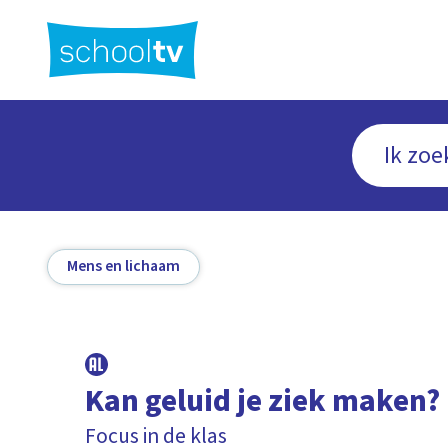
Ga
naar
hoofdinhoud
Mens en lichaam
Kan geluid je ziek maken?
Focus in de klas