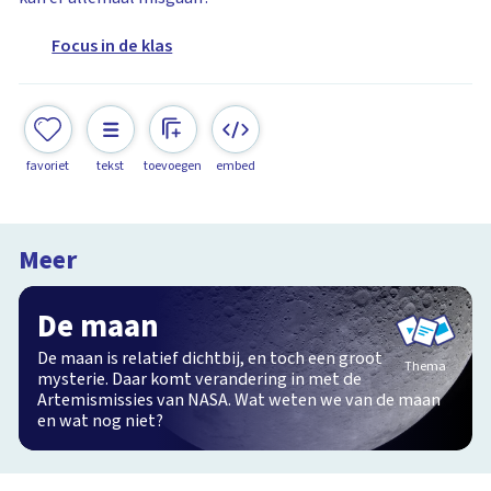
Focus in de klas
favoriet
tekst
toevoegen
embed
Meer
De maan
De maan is relatief dichtbij, en toch een groot
Thema
mysterie. Daar komt verandering in met de
Artemismissies van NASA. Wat weten we van de maan
en wat nog niet?