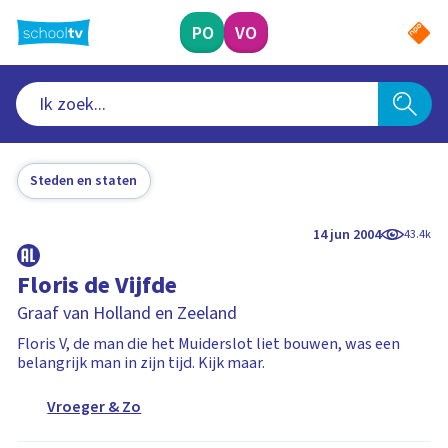
Ga
naar
PO
VO
hoofdinhoud
Steden en staten
14 jun 2004
43.4k
Floris de Vijfde
Graaf van Holland en Zeeland
Floris V, de man die het Muiderslot liet bouwen, was een
belangrijk man in zijn tijd. Kijk maar.
Vroeger & Zo