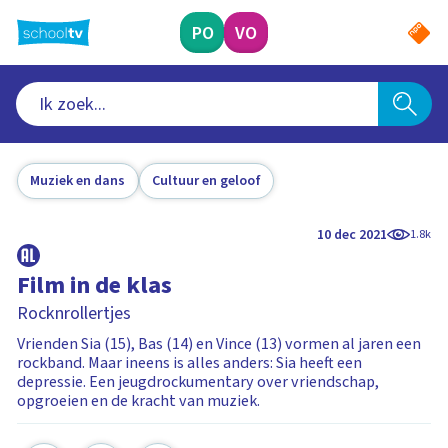
Ga
naar
PO
VO
hoofdinhoud
Muziek en dans
Cultuur en geloof
10 dec 2021
1.8k
Film in de klas
Rocknrollertjes
Vrienden Sia (15), Bas (14) en Vince (13) vormen al jaren een
rockband. Maar ineens is alles anders: Sia heeft een
depressie. Een jeugdrockumentary over vriendschap,
opgroeien en de kracht van muziek.