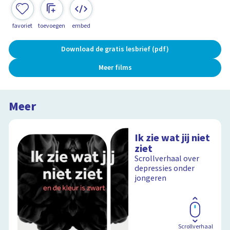
favoriet
toevoegen
embed
Download de gratis lesbrief (pdf)
Meer films
Meer
Ik zie wat jij niet
ziet
Scrollverhaal over
depressies onder
jongeren
Scrollverhaal