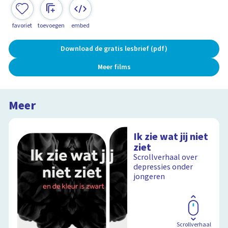
favoriet
toevoegen
embed
Download de gratis lesbrief (pdf)
Meer films
Meer
Ik zie wat jij niet
ziet
Scrollverhaal over
depressies onder
jongeren
Scrollverhaal