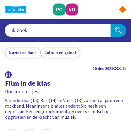
Ga
naar
PO
VO
hoofdinhoud
Muziek en dans
Cultuur en geloof
10 dec 2021
1.8k
Film in de klas
Rocknrollertjes
Vrienden Sia (15), Bas (14) en Vince (13) vormen al jaren een
rockband. Maar ineens is alles anders: Sia heeft een
depressie. Een jeugdrockumentary over vriendschap,
opgroeien en de kracht van muziek.