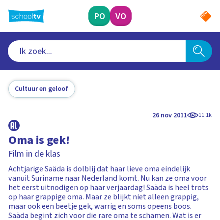
Ga
naar
PO
VO
hoofdinhoud
Cultuur en geloof
26 nov 2011
11.1k
Oma is gek!
Film in de klas
Acht­jarige Saäda is dolblij dat haar lieve oma eindelijk
vanuit Suri­name naar Neder­land komt. Nu kan ze oma voor
het eerst uitn­odigen op haar verjaardag! Saäda is heel trots
op haar grap­pige oma. Maar ze blijkt niet alleen grappig,
maar ook een beetje gek, warrig en soms opeens boos.
Saäda begint zich voor die rare oma te schamen. Wat is er