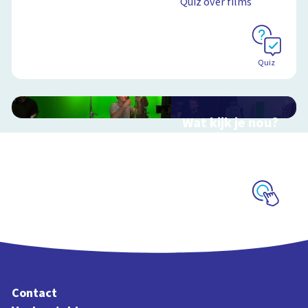
Quiz over films
Quiz
Wat kijk je nou?
Interactieve
schoolplaat over film
en video
Schoolplaat
Contact