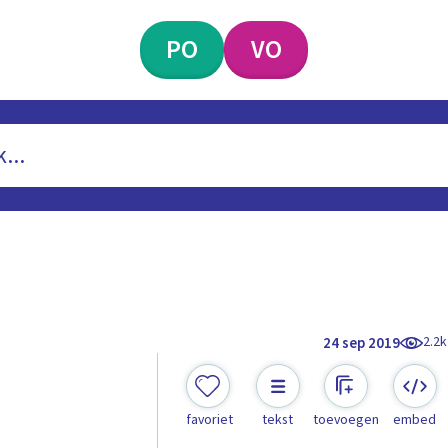
PO
VO
2.2k
24 sep 2019
favoriet
tekst
toevoegen
embed