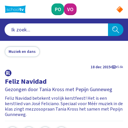
Ga
naar
PO
VO
hoofdinhoud
Muziek en dans
18 dec 2015
5.6k
Feliz Navidad
Gezongen door Tania Kross met Pepijn Gunneweg
Feliz Navidad betekent vrolijk kerstfeest! Het is een
kerstlied van José Feliciano. Speciaal voor Méér muziek in de
klas zingt mezzosopraan Tania Kross het samen met Pepijn
Gunneweg.