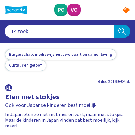
Ga
naar
PO
VO
hoofdinhoud
Burgerschap, mediawijsheid, welvaart en samenleving
Cultuur en geloof
4 dec 2014
7.5k
Eten met stokjes
Ook voor Japanse kinderen best moeilijk
In Japan eten ze niet met mes en vork, maar met stokjes.
Maar de kinderen in Japan vinden dat best moeilijk, kijk
maar!