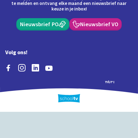
te melden en ontvang elke maand een nieuwsbrief naar
keuze in je inbox!
Nieuwsbrief PO
Nieuwsbrief VO
Volg ons!
Extra's
Schooltv biedt meer
Quiz
Schoolplaat
Tijd
dan video's! Ontdek