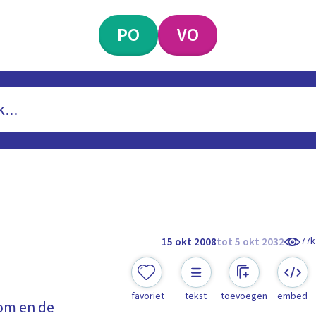
PO
VO
77k
15 okt 2008
tot 5 okt 2032
favoriet
tekst
toevoegen
embed
om en de