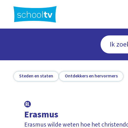
Ga
naar
hoofdinhoud
Steden en staten
Ontdekkers en hervormers
Erasmus
Erasmus wilde weten hoe het christend