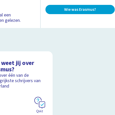
Wie was Erasmus?
 al een
en gelezen.
weet jij over
smus?
over één van de
grijkste schrijvers van
rland
Quiz