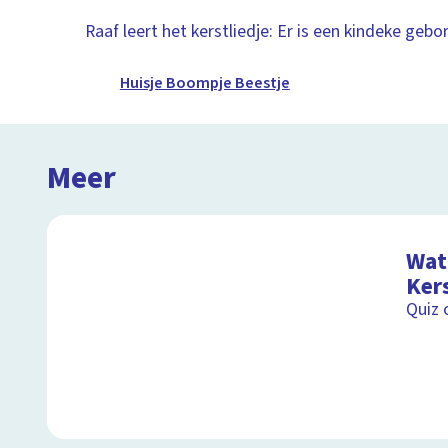
Raaf leert het kerstliedje: Er is een kindeke gebo
Huisje Boompje Beestje
Meer
Wat 
Ker
Quiz 