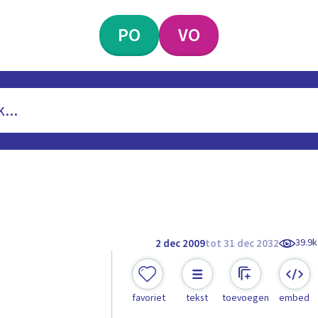
PO
VO
39.9k
2 dec 2009
tot 31 dec 2032
favoriet
tekst
toevoegen
embed