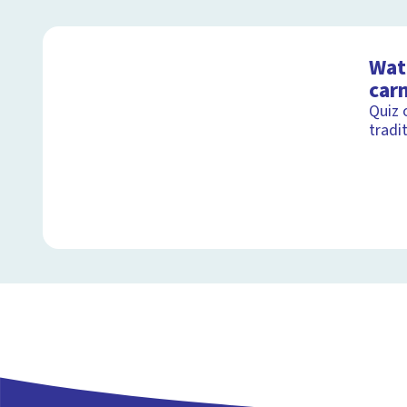
Wat 
car
Quiz 
tradi