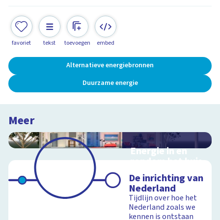
favoriet
tekst
toevoegen
embed
Alternatieve energiebronnen
Duurzame energie
Meer
Energie in en
rondom het huis
Interactieve
De inrichting van
schoolplaat in en
Nederland
rondom het huis
Tijdlijn over hoe het
Nederland zoals we
kennen is ontstaan