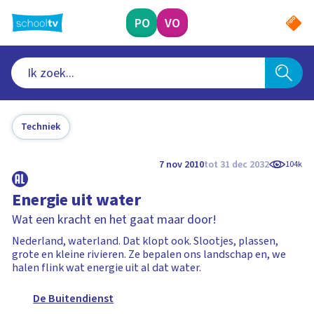
Ga
naar
PO
VO
hoofdinhoud
Techniek
7 nov 2010
tot 31 dec 2032
104k
Energie uit water
Wat een kracht en het gaat maar door!
Nederland, waterland. Dat klopt ook. Slootjes, plassen,
grote en kleine rivieren. Ze bepalen ons landschap en, we
halen flink wat energie uit al dat water.
De Buitendienst