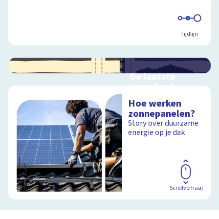
Schoolplaat
Tijdlijn
De laatste
steenkool
Geen zwart goud
Hoe werken
meer uit de
zonnepanelen?
Limburgse
Story over duurzame
steenkoolmijnen
energie op je dak
Schoolplaat
Scrollverhaal