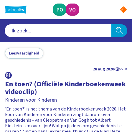
Ga
naar
PO
VO
hoofdinhoud
Leesvaardigheid
28 aug 2020
5.9k
En toen? (Officiële Kinderboekenweek
videoclip)
Kinderen voor Kinderen
'En toen?' is het thema van de Kinderboekenweek 2020. Het
koor van Kinderen voor Kinderen zingt daarom over
geschiedenis - van Cleopatra en Van Gogh tot Albert
Einstein - en over... jou! Wat ga jij doen om geschiedenis te
maken? Zing en dans lekker mee, thuis of in de klas! Deze