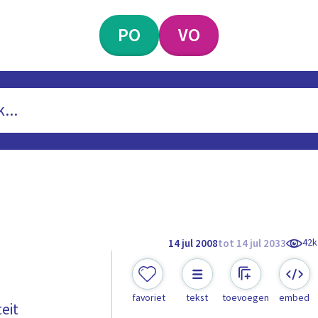
PO
VO
42k
14 jul 2008
tot 14 jul 2033
favoriet
tekst
toevoegen
embed
eit