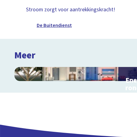
Stroom zorgt voor aantrekkingskracht!
De Buitendienst
Meer
Ene
ron
Inter
en r