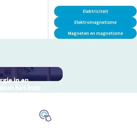
Elektriciteit
Elektromagnetisme
Magneten en magnetisme
rgie in en
dom het huis
actieve schoolplaat in
ondom het huis
Schoolplaat