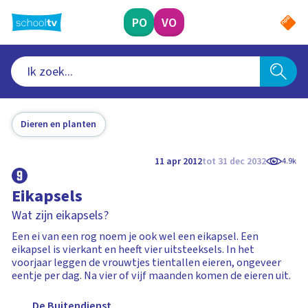
Ga
naar
PO
VO
hoofdinhoud
Dieren en planten
11 apr 2012
tot 31 dec 2032
4.9k
Eikapsels
Wat zijn eikapsels?
Een ei van een rog noem je ook wel een eikapsel. Een
eikapsel is vierkant en heeft vier uitsteeksels. In het
voorjaar leggen de vrouwtjes tientallen eieren, ongeveer
eentje per dag. Na vier of vijf maanden komen de eieren uit.
De Buitendienst