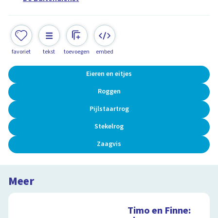
favoriet
tekst
toevoegen
embed
Eieren en eitjes
Roggen
Pijlstaartrog
Stekelrog
Zaagvis
Meer
Timo en Finne: