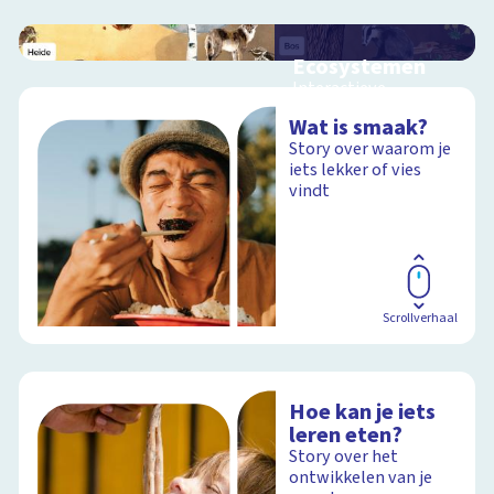
Ecosystemen
Interactieve
schoolplaat over de
Wat is smaak?
Veluwe
Story over waarom je
iets lekker of vies
vindt
Schoolplaat
Scrollverhaal
Hoe kan je iets
leren eten?
Story over het
ontwikkelen van je