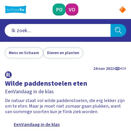
Ga
naar
PO
VO
hoofdinhoud
Mens en lichaam
Dieren en planten
24 nov 2021
628
Wilde paddenstoelen eten
EenVandaag in de klas
De natuur staat vol wilde paddenstoelen, die erg lekker zijn
om te eten. Maar je moet niet zomaar gaan plukken, want
van sommige soorten kun je flink ziek worden.
EenVandaag in de klas