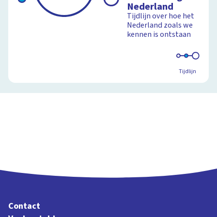
Nederland
cyclus van water op
Tijdlijn over hoe het
aarde
Schoolplaat
Nederland zoals we
kennen is ontstaan
Schoolplaat
Tijdlijn
Contact