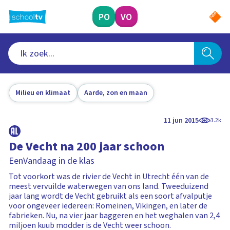
Ga
naar
PO
VO
hoofdinhoud
Milieu en klimaat
Aarde, zon en maan
11 jun 2015
3.2k
De Vecht na 200 jaar schoon
EenVandaag in de klas
Tot voorkort was de rivier de Vecht in Utrecht één van de
meest vervuilde waterwegen van ons land. Tweeduizend
jaar lang wordt de Vecht gebruikt als een soort afvalputje
voor ongeveer iedereen: Romeinen, Vikingen, en later de
fabrieken. Nu, na vier jaar baggeren en het weghalen van 2,4
miljoen kuub modder is de Vecht weer schoon.