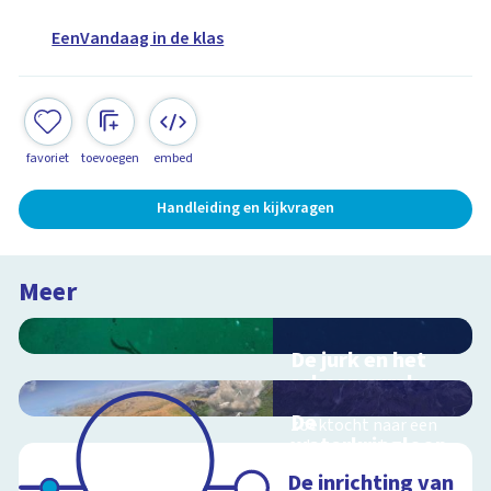
EenVandaag in de klas
favoriet
toevoegen
embed
Handleiding en kijkvragen
Meer
De jurk en het
scheepswrak
Interactieve
De
zoektocht naar een
waterkringloop
scheepswrak
Interactieve
De inrichting van
schoolplaat over de