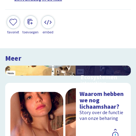
favoriet
toevoegen
embed
Meer
Ecosystemen
Interactieve
schoolplaat over de
Waarom hebben
Veluwe
we nog
lichaamshaar?
Story over de functie
van onze beharing
Schoolplaat