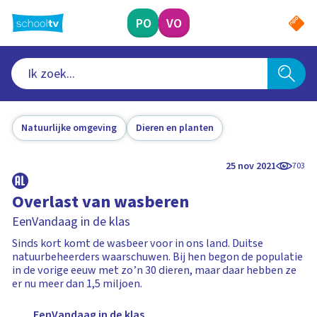
Ga
naar
PO
VO
hoofdinhoud
Natuurlijke omgeving
Dieren en planten
25 nov 2021
703
Overlast van wasberen
EenVandaag in de klas
Sinds kort komt de wasbeer voor in ons land. Duitse
natuurbeheerders waarschuwen. Bij hen begon de populatie
in de vorige eeuw met zo’n 30 dieren, maar daar hebben ze
er nu meer dan 1,5 miljoen.
EenVandaag in de klas