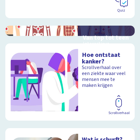
Quiz
Van top tot teen
Interactieve
schoolplaat over het
Hoe ontstaat
menselijk lichaam
kanker?
Scrollverhaal over
een ziekte waar veel
mensen mee te
Schoolplaat
maken krijgen
Scrollverhaal
Wat is schurft?