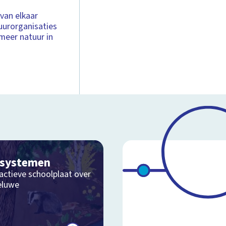
 van elkaar
tuurorganisaties
eer natuur in
osystemen
actieve schoolplaat over
eluwe