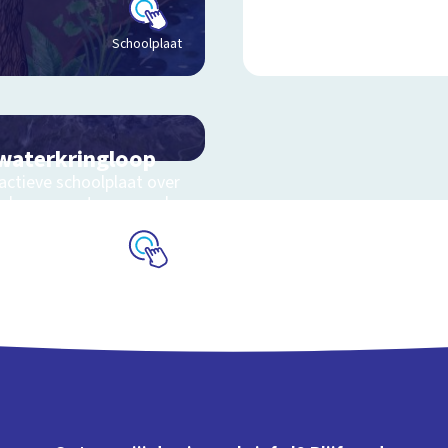
Schoolplaat
waterkringloop
actieve schoolplaat over
yclus van water op aarde
Schoolplaat