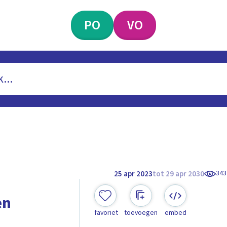
PO
VO
343
25 apr 2023
tot 29 apr 2030
en
favoriet
toevoegen
embed