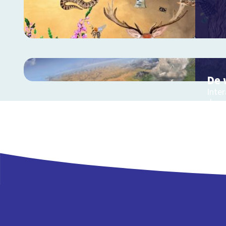
De 
Inter
de c