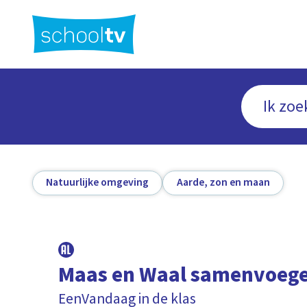
Ga
naar
hoofdinhoud
Natuurlijke omgeving
Aarde, zon en maan
Maas en Waal samenvoeg
EenVandaag in de klas